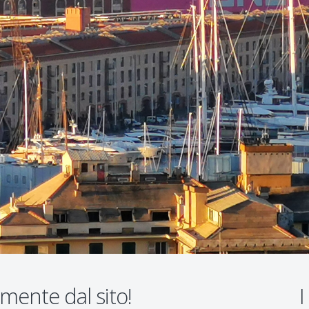
amente dal sito!
I